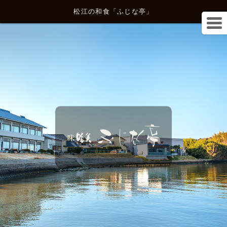
松江の和食「ふじな亭」