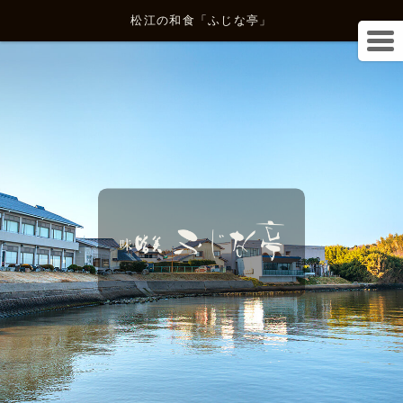
松江の和食「ふじな亭」